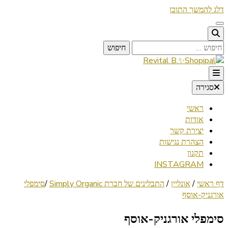
דלג להמשך התוכן
חיפוש:
Lifestyle ✦ Beauty ✦ Vegan ✦ Travel
סגירה
Revital B.✨Shopipal
ראשי
אודות
יצירת קשר
הצהרת נגישות
תקנון
INSTAGRAM
דף ראשי
/
אונליין
/
התבלינים של חברת Simply Organic
/
סימפלי
אורגניק-אוסף
סימפלי אורגניק-אוסף