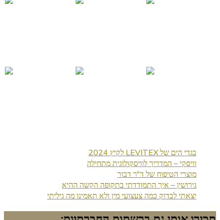
בגדי הים של LEVITEX לקיץ 2024
וויסקי – המדריך לוויסקולוגית מתחילה
מוצרי הטיפוח של ד"ר דבור
גירושין – איך התמודדתי בתקופה הקשה ההיא
יצאתי לבדוק כמה צעצועי מין ולא תאמינו מה גיליתי
תכירו אותי גם ברשתות החברתיות: