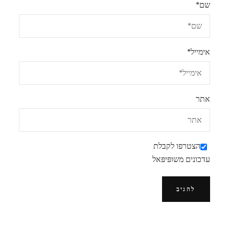
שם
*
אימייל
*
אתר
הצטרפו לקבלת
עדכונים משופּיפּאל