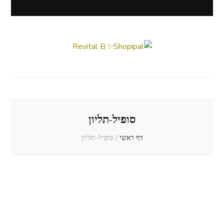
Revital B.✨Shopipal
Lifestyle ✦ Beauty ✦ Vegan ✦ Travel
סופיל-תליון
דף ראשי
/
סופיל-תליון