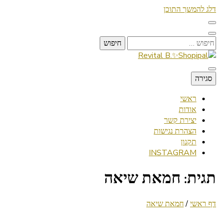
דלג להמשך התוכן
חיפוש:
Lifestyle ✦ Beauty ✦ Vegan ✦ Travel
סגירה
Revital B.✨Shopipal
ראשי
אודות
יצירת קשר
הצהרת נגישות
תקנון
INSTAGRAM
תגית:
חמאת שיאה
דף ראשי
/
חמאת שיאה