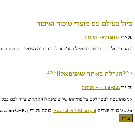
טיול בעולם עם מוצרי טיפוח ואיפור
על
על-ידי
2 תגובות
RevitalB
טיול
נדמה כי כולם סביבי טסים לטייל בחו"ל אז לכבוד עונת הטיולים, החלטתי גם 
בעולם
עם
מוצרי
טיפוח
***הגרלה באתר שופּיפּאל!!***
ואיפור
על
על-ידי
88 תגובות
RevitalB
***הגרלה
אני מתרגשת לבשר לכם על פתיחתו של שופּיפּאל! האתר שיעזור לכם בכל הקש
באתר
שופּיפּאל!!***
2026זכויות יוצרים
Revital B.✨Shopipal
.
פותח על ידי | Blossom CHIC
עליון