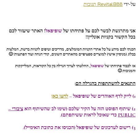
על
על-ידי
88 תגובות
RevitalB
***הגרלה
באתר
שופּיפּאל!!***
אני מתרגשת לבשר לכם על פתיחתו של
שופּיפּאל
! האתר שיעזור לכם
בכל הקשור בקניות אונליין!!
הכנתי לכם מידע על כל
אתרי הקניות המומלצים
,
מדריכים וטיפים
לקניות ברשת,
המלצות
בבלוג
(מניסיון אישי) למוצרים ספציפיים מהאתרים השונים,
קודי הנחה
ועוד הפתעות! 🙂
אז לכבוד פתיחתו של
שופּיפּאל
, החלטתי לערוך
הגרלה
בין כל הקוראות, המלייקקות
והמגיבות 🙂
התנאים להשתתפות בהגרלה הם
:
1) לייק לדף האוהדים של שופּיפּאל –
לחצו כאן
2) שיתוף הפוסט הזה על הקיר שלכם (שימו לב שהשיתוף הוא
ציבורי –
PUBLIC
כדי שאוכל לראות ששיתפתם).
3) רישום לעדכונים של שופּיפּאל (הכניסו את כתובת האימייל).