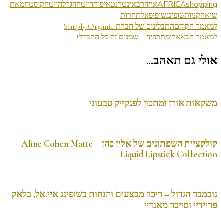
shopping
AFRICA
אייהרב
אינטרנט
איפור
דויטה
הגרלה
ויטהקוסט
חמאת
שיאה
קניות
שופינג
שופיפאל
תחרות
ניווט
למאמר הקודם
התבלינים של חברת Simply Organic
למאמר הבא
ארומתרפיה – שמנים זה כל ההבדל!
בפוסטים
אולי גם תאהב...
משקאות אורז ומתכון לפנקייק טבעוני
קולקציית השפתונים של אלין כהן – Aline Cohen Matte
Liquid Lipstick Collection
נובמבר הגדול – ריכוז מבצעים והנחות בשופינג איי.אל, בלאק
פריידיי וסייבר מאנדיי