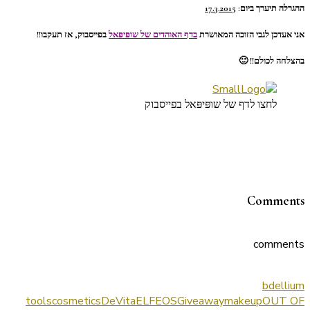
ההגרלה תיערך ביום:
17.3.2015
אני אעדכן לגבי הזוכה המאושרת
בדף האוהדים של שופּיפּאל
בפייסבוק, אז תעקבו!!
בהצלחה לכולם!! 🙂
לחצו לדף של שופּיפּאל בפייסבוק
Comments
comments
bdellium
tools
cosmetics
DeVita
ELF
EOS
Giveaway
makeup
OUT OF