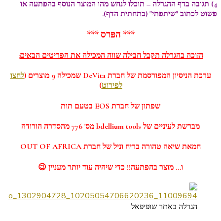
4) תגובה בדף ההגרלה – תוכלו לנחש מהו המוצר הנוסף בהפתעה או
פשוט לכתוב "שיתפתי" (בתחתית הדף).
*** הפּרס ***
הזוכה בהגרלה תקבל חבילה שווה המכילה את הפריטים הבאים
:
ערכת הניסיון המפורסמת של חברת
DeVita
שמכילה 9 מוצרים (
לחצו
לפירוט
)
שפתון של חברת
EOS
בטעם תות
מברשת לעיניים של
bdellium tools
מס' 776 מהסדרה הורודה
חמאת שיאה טהורה בריח וניל של חברת
OUT OF AFRICA
ו…
מוצר בהפתעה!!
כדי שיהיה עוד יותר מעניין 😉
הגרלה באתר שופּיפּאל