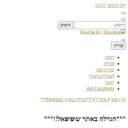
דלג להמשך התוכן
חיפוש:
Lifestyle ✦ Beauty ✦ Vegan ✦ Travel
סגירה
Revital B.✨Shopipal
ראשי
אודות
יצירת קשר
הצהרת נגישות
תקנון
INSTAGRAM
דף ראשי
/
אונליין
/
***הגרלה באתר שופּיפּאל!!***
***הגרלה באתר שופּיפּאל!!***