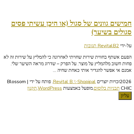
חמישים גוונים של סגול (או היכן עשיתי פסים
סגולים בשיער)
על
על-ידי
2 תגובות
RevitalB
חמישים
הפעם אשתף בחווית שירות שחויתי לאחרונה כי להמליץ על שירות זה לא
גוונים
פחות חשוב מלהמליץ על מוצר. על הפרק – שדרוג מראה השיער שלי.
של
אמנם אי אפשר להגדיר אותי כאחת שחיה …
סגול
(או
2026זכויות יוצרים
Revital B.✨Shopipal
.
פותח על ידי | Blossom
היכן
CHIC
תבניות בלוסום
.מופעל באמצעות
WordPress
.
תקנון
עשיתי
עליון
פסים
סגולים
בשיער)