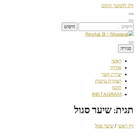
דלג להמשך התוכן
חיפוש:
Lifestyle ✦ Beauty ✦ Vegan ✦ Travel
סגירה
Revital B.✨Shopipal
ראשי
אודות
יצירת קשר
הצהרת נגישות
תקנון
INSTAGRAM
תגית:
שיער סגול
דף ראשי
/
שיער סגול