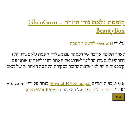
קופסת גלאם גורו חוזרת – GlamGuru
BeautyBox
בנושא
על-ידי
RevitalB
להשאיר תגובה
קופסת
לאחר תקופה ארוכה של הפסקה עם משלוחי קופסת גלאם גורו, היא
גלאם
חוזרת! גלאם גורו החליטו לשדרג את האתר וחזרו להפתיע אותנו עם
גורו
קופסאות היופי. למי שרוצה להזכר בסקירת הקופסה האחרונה של גלאם
חוזרת
…
–
GlamGuru
2026זכויות יוצרים
Revital B.✨Shopipal
.
פותח על ידי | Blossom
BeautyBox
CHIC
תבניות בלוסום
.מופעל באמצעות
WordPress
.
תקנון
עליון