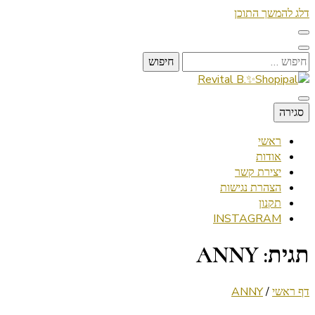
דלג להמשך התוכן
חיפוש:
Lifestyle ✦ Beauty ✦ Vegan ✦ Travel
סגירה
Revital B.✨Shopipal
ראשי
אודות
יצירת קשר
הצהרת נגישות
תקנון
INSTAGRAM
תגית:
ANNY
דף ראשי
/
ANNY