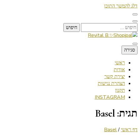
דלג להמשך התוכן
חיפוש:
Lifestyle ✦ Beauty ✦ Vegan ✦ Travel
סגירה
Revital B.✨Shopipal
ראשי
אודות
יצירת קשר
הצהרת נגישות
תקנון
INSTAGRAM
תגית:
Basel
דף ראשי
/
Basel