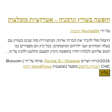
חופשה בשוויץ וגרמניה – אטרקציות מומלצות
על
על-ידי
4 תגובות
RevitalB
חופשה
התמזל מזלי להכיר את חברתי אדווה, המתגוררת מזה שנים בשוויץ עם
בשוויץ
בעלה המדהים ושני ילדיהם המקסימים. בכל קיץ הם מפצירים בנו
וגרמניה
לטוס אליהם ולבלות יחדיו בחופשת הקיץ והפעם החלטנו ללכת על זה, …
–
אטרקציות
2026זכויות יוצרים
Revital B.✨Shopipal
.
פותח על ידי | Blossom
מומלצות
CHIC
תבניות בלוסום
.מופעל באמצעות
WordPress
.
תקנון
עליון