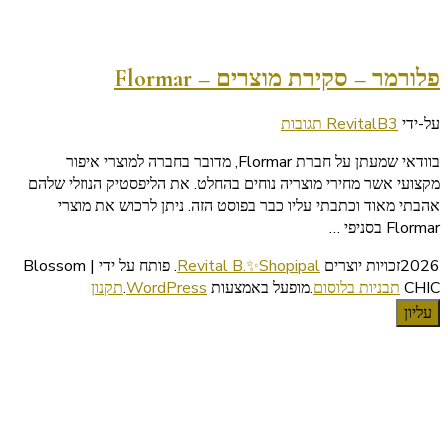
פלורמר – סקירת מוצרים – Flormar
על
על-ידי
3 תגובות
RevitalB
פלורמר
בוודאי שמעתן על חברת Flormar, מדובר בחברה למוצרי איפור
–
מקצועי אשר מחירי מוצריה נוחים בהחלט. את הליפסטיק הנוזלי שלהם
סקירת
אהבתי מאוד וכתבתי עליו כבר בפוסט הזה. ניתן לרכוש את מוצרי
מוצרים
Flormar בסניפי …
–
Flormar
2026זכויות יוצרים
Revital B.✨Shopipal
.
פותח על ידי | Blossom
CHIC
תבניות בלוסום
.מופעל באמצעות
WordPress
.
תקנון
עליון