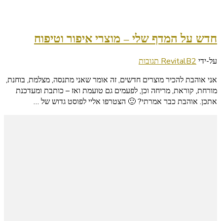
חדש על המדף שלי – מוצרי איפור וטיפוח
על
על-ידי
2 תגובות
RevitalB
חדש
אני אוהבת להכיר מוצרים חדשים, זה אומר שאני מתנסה, מצלמת, בוחנת,
על
מורחת, קוראת, מריחה וכן, לפעמים גם טועמת ואז – כותבת ומעדכנת
המדף
אתכן. אוהבת כבר אמרתי? 🙂 הצטרפו אליי לפוסט גדוש של …
שלי
–
מוצרי
איפור
וטיפוח