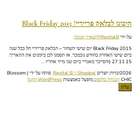
היכונו לבלאק פריידיי! Black Friday 2015
בנושא
על-ידי
RevitalB
להשאיר תגובה
היכונו
Black Friday 2015 יום שישי השחור – הבלאק פריידיי חל בכל שנה
לבלאק
ביום שישי האחרון בחודש נובמבר, אז תסמנו לכן ביומנים את התאריך:
פריידיי!
27.11.15 (והסייבר מאנדיי ביום שני מייד אחריו …
Black
Friday
2026זכויות יוצרים
Revital B.✨Shopipal
.
פותח על ידי | Blossom
2015
CHIC
תבניות בלוסום
.מופעל באמצעות
WordPress
.
תקנון
עליון