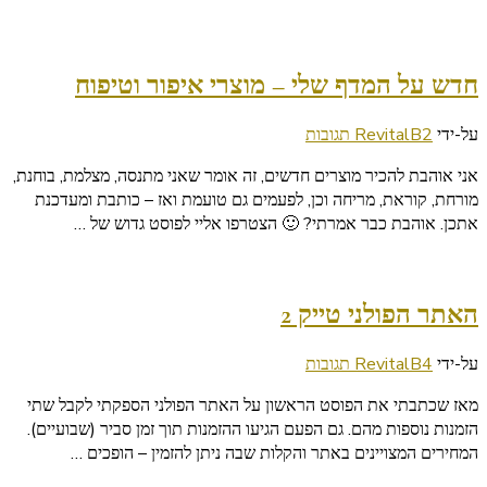
חדש על המדף שלי – מוצרי איפור וטיפוח
על
על-ידי
2 תגובות
RevitalB
חדש
אני אוהבת להכיר מוצרים חדשים, זה אומר שאני מתנסה, מצלמת, בוחנת,
על
מורחת, קוראת, מריחה וכן, לפעמים גם טועמת ואז – כותבת ומעדכנת
המדף
אתכן. אוהבת כבר אמרתי? 🙂 הצטרפו אליי לפוסט גדוש של …
שלי
–
מוצרי
איפור
האתר הפולני טייק 2
וטיפוח
על
על-ידי
4 תגובות
RevitalB
האתר
מאז שכתבתי את הפוסט הראשון על האתר הפולני הספקתי לקבל שתי
הפולני
הזמנות נוספות מהם. גם הפעם הגיעו ההזמנות תוך זמן סביר (שבועיים).
טייק
המחירים המצויינים באתר והקלות שבה ניתן להזמין – הופכים …
2