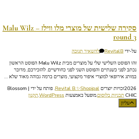
סקירה שלישית של מוצרי מלו ווילז – Malu Wilz
round 3
בנושא
על-ידי
RevitalB
להשאיר תגובה
סקירה
זהו הפוסט השלישי שלי על מוצרים מבית Malu Wilz הפוסט הראשון
שלישית
נכתב לפני כשנתיים והפוסט השני לפני כחודשיים. להזכירכם, מדובר
של
במותג אירופאי למוצרי איפור מקצועי, מוצרים ברמה גבוהה מאוד שלא …
מוצרי
מלו
2026זכויות יוצרים
Revital B.✨Shopipal
.
פותח על ידי | Blossom
ווילז
CHIC
תבניות בלוסום
.מופעל באמצעות
WordPress
.
תקנון
–
עליון
Malu
Wilz
round
3