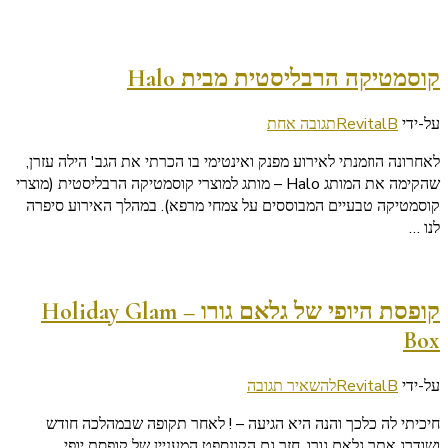
קוסמטיקה הרבליסטית מבית Halo
על
על-ידי
RevitalB
תגובה אחת
קוסמטיקה
לאחרונה הוזמנתי לאירוע מפנק ואינטימי בו הכרתי את הגב' הילה עזרן,
הרבליסטית
שהקימה את המותג Halo – מותג למוצרי קוסמטיקה הרבליסטית (מוצרי
מבית
קוסמטיקה טבעיים המבוססים על צמחי מרפא). במהלך האירוע סיפרה
Halo
לנו …
קופסת היופי של גלאם גורו – Holiday Glam
Box
בנושא
על-ידי
RevitalB
להשאיר תגובה
קופסת
חיכיתי לה כלכך והנה היא הגיעה – ! לאחר תקופה שבמהלכה חודש
היופי
ושודרג אתר גלאם גורו, חזר גם הקונספט המעניין של קופסת יופי