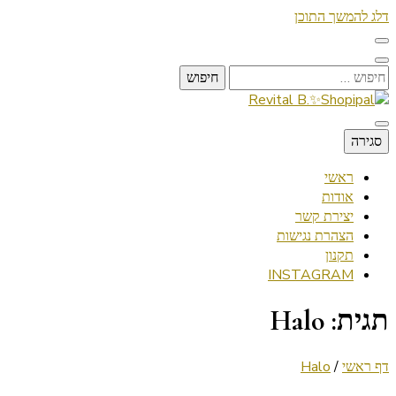
דלג להמשך התוכן
חיפוש:
Lifestyle ✦ Beauty ✦ Vegan ✦ Travel
סגירה
Revital B.✨Shopipal
ראשי
אודות
יצירת קשר
הצהרת נגישות
תקנון
INSTAGRAM
תגית:
Halo
דף ראשי
/
Halo