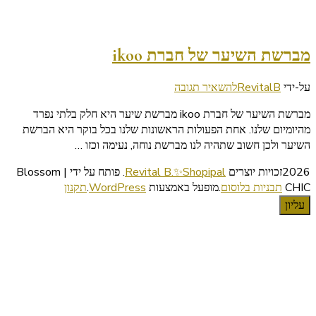
מברשת השיער של חברת ikoo
בנושא
על-ידי
RevitalB
להשאיר תגובה
מברשת
מברשת השיער של חברת ikoo מברשת שיער היא חלק בלתי נפרד
השיער
מהיומיום שלנו. אחת הפעולות הראשונות שלנו בכל בוקר היא הברשת
של
השיער ולכן חשוב שתהיה לנו מברשת נוחה, נעימה וכזו …
חברת
ikoo
2026זכויות יוצרים
Revital B.✨Shopipal
.
פותח על ידי | Blossom
CHIC
תבניות בלוסום
.מופעל באמצעות
WordPress
.
תקנון
עליון