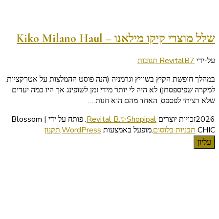
שלל מוצרי קיקו מילאנו – Kiko Milano Haul
על
על-ידי
7 תגובות
RevitalB
שלל
במהלך חופשת הקיץ בשוויץ וגרמניה (הנה פוסט ההמלצות על אטרקציות,
מוצרי
למקרה שפיספסתן) לא היה לי יותר מידי זמן לשופינג אך היו כמה יעדים
קיקו
שלא רציתי לפספס, האחד מהם הוא חנות …
מילאנו
–
2026זכויות יוצרים
Revital B.✨Shopipal
.
פותח על ידי | Blossom
Kiko
CHIC
תבניות בלוסום
.מופעל באמצעות
WordPress
.
תקנון
Milano
עליון
Haul