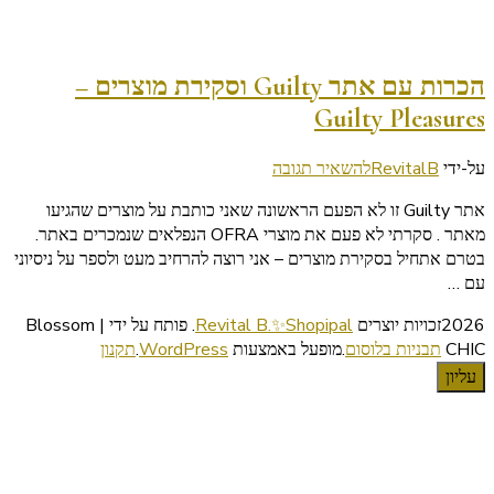
הכרות עם אתר Guilty וסקירת מוצרים –
Guilty Pleasures
בנושא
על-ידי
RevitalB
להשאיר תגובה
הכרות
אתר Guilty זו לא הפעם הראשונה שאני כותבת על מוצרים שהגיעו
עם
מאתר . סקרתי לא פעם את מוצרי OFRA הנפלאים שנמכרים באתר.
אתר
בטרם אתחיל בסקירת מוצרים – אני רוצה להרחיב מעט ולספר על ניסיוני
Guilty
עם …
וסקירת
מוצרים
2026זכויות יוצרים
Revital B.✨Shopipal
.
פותח על ידי | Blossom
–
CHIC
תבניות בלוסום
.מופעל באמצעות
WordPress
.
תקנון
Guilty
עליון
Pleasures