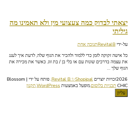
יצאתי לבדוק כמה צעצועי מין ולא תאמינו מה
גיליתי
על
על-ידי
RevitalB
תגובה אחת
יצאתי
כל אישה זקוקה לזמן כדי ללמוד ולהכיר את הגוף שלה, לדעת איך לענג
לבדוק
את עצמה בדרכים שונות עם או בלי בן / בת זוג. כאשר את מכירה את
כמה
הגוף שלך …
צעצועי
מין
2026זכויות יוצרים
Revital B.✨Shopipal
.
פותח על ידי | Blossom
ולא
CHIC
תבניות בלוסום
.מופעל באמצעות
WordPress
.
תקנון
תאמינו
עליון
מה
גיליתי