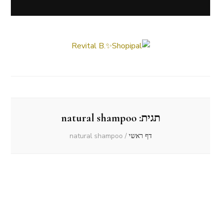
Revital B.✨Shopipal
Lifestyle ✦ Beauty ✦ Vegan ✦ Travel
תגית:
natural shampoo
דף ראשי
/
natural shampoo