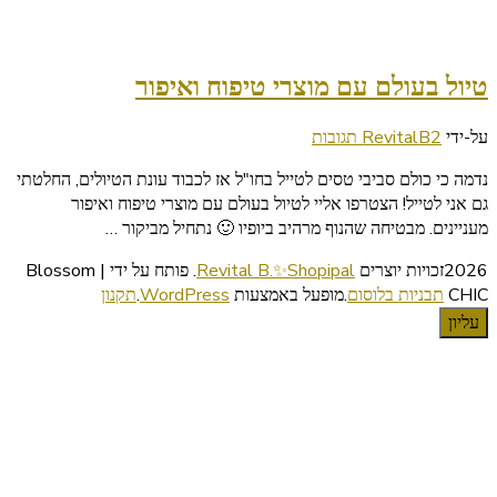
טיול בעולם עם מוצרי טיפוח ואיפור
על
על-ידי
2 תגובות
RevitalB
טיול
נדמה כי כולם סביבי טסים לטייל בחו"ל אז לכבוד עונת הטיולים, החלטתי
בעולם
גם אני לטייל! הצטרפו אליי לטיול בעולם עם מוצרי טיפוח ואיפור
עם
מעניינים. מבטיחה שהנוף מרהיב ביופיו 🙂 נתחיל מביקור …
מוצרי
טיפוח
2026זכויות יוצרים
Revital B.✨Shopipal
.
פותח על ידי | Blossom
ואיפור
CHIC
תבניות בלוסום
.מופעל באמצעות
WordPress
.
תקנון
עליון