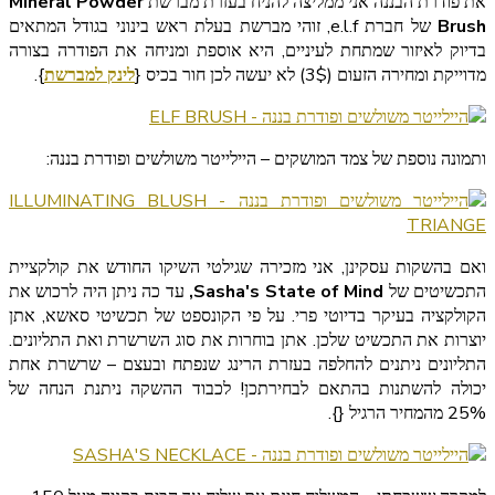
את פודרת הבננה אני ממליצה להניח בעזרת מברשת
Mineral Powder
Brush
של חברת e.l.f, זוהי מברשת בעלת ראש בינוני בגודל המתאים
בדיוק לאיזור שמתחת לעיניים, היא אוספת ומניחה את הפודרה בצורה
מדוייקת ומחירה הזעום (3$) לא יעשה לכן חור בכיס {
לינק למברשת
}.
ותמונה נוספת של צמד המושקים – היילייטר משולשים ופודרת בננה:
ואם בהשקות עסקינן, אני מזכירה שגילטי השיקו החודש את קולקציית
התכשיטים של
Sasha's State of Mind,
עד כה ניתן היה לרכוש את
הקולקציה בעיקר בדיוטי פרי. על פי הקונספט של תכשיטי סאשא, אתן
יוצרות את התכשיט שלכן. אתן בוחרות את סוג השרשרת ואת התליונים.
התליונים ניתנים להחלפה בעזרת הרינג שנפתח ובעצם – שרשרת אחת
יכולה להשתנות בהתאם לבחירתכן! לכבוד ההשקה ניתנת הנחה של
25% מהמחיר הרגיל {
}.