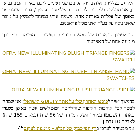
הללו גם כצלליות. אלה בדיוק הגוונים שמתאימים לי גם באיזור העיניים. אז
כן, אני ממליצה עליו בהתלהבות – כ
היילייטר
, כ
סומק / ברונזר שימרי
או
כ
אוסף של צלליות באריזה אחת
. משמח אותי במיוחד להמליץ על מוצר
שאינו נוסה על בע"ח ואינו מכיל פראבנים.
הרי לפניכן סוואצ'ים של חמשת הגוונים, ראשית – הפיגמנט המטורף
מנגיעה אחת של האצבעות:
בהמשך ישיר ל
פוסט האחרון שלי על אתר GUILTY הישראלי
, אני שמחה
לבשר לכל אוהבות האיפור שהיילייטר המשולשים יושק באופן
בלעדי
באתר (השבוע!) במחיר השקה מיוחד של 96 ש"ח (במקום 189 ש"ח)
לאריזת 10 גרם {
}.
אני מבטיחה לעדכן ב
דף הפייסבוק של הבלוג – מוזמנות לעקוב
🙂