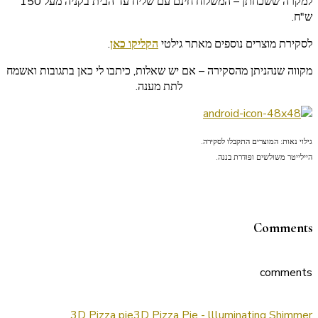
למקרה ששכחתן – המשלוח חינם עם שליח עד הבית בקניה מעל 150
ש"ח.
לסקירת מוצרים נוספים מאתר גילטי
הקליקו כאן
.
מקווה שנהניתן מהסקירה – אם יש שאלות, כיתבו לי כאן בתגובות ואשמח
לתת מענה.
גילוי נאות: המוצרים התקבלו לסקירה.
היילייטר משולשים ופודרת בננה.
Comments
comments
3D Pizza pie
3D Pizza Pie - llluminating Shimmer