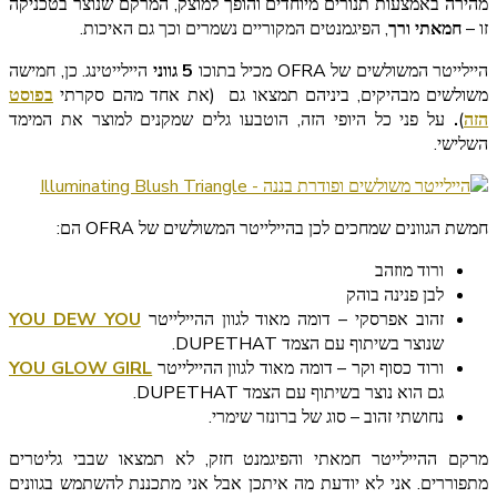
מהירה באמצעות תנורים מיוחדים והופך למוצק, המרקם שנוצר בטכניקה
זו –
חמאתי ורך
, הפיגמנטים המקוריים נשמרים וכך גם האיכות.
היילייטר המשולשים של OFRA מכיל בתוכו
5 גווני
היילייטינג. כן, חמישה
משולשים מבהיקים, ביניהם תמצאו גם
(את אחד מהם סקרתי
בפוסט
הזה
)
.
על פני כל היופי הזה, הוטבעו גלים שמקנים למוצר את המימד
השלישי.
חמשת הגוונים שמחכים לכן בהיילייטר המשולשים של OFRA הם:
ורוד מוזהב
לבן פנינה בוהק
זהוב אפרסקי – דומה מאוד לגוון ההיילייטר
YOU DEW YOU
שנוצר בשיתוף עם הצמד DUPETHAT.
ורוד כסוף וקר – דומה מאוד לגוון ההיילייטר
YOU GLOW GIRL
גם הוא נוצר בשיתוף עם הצמד DUPETHAT.
נחושתי זהוב – סוג של ברונזר שימרי.
מרקם ההיילייטר חמאתי והפיגמנט חזק, לא תמצאו שבבי גליטרים
מתפוררים. אני לא יודעת מה איתכן אבל אני מתכננת להשתמש בגוונים