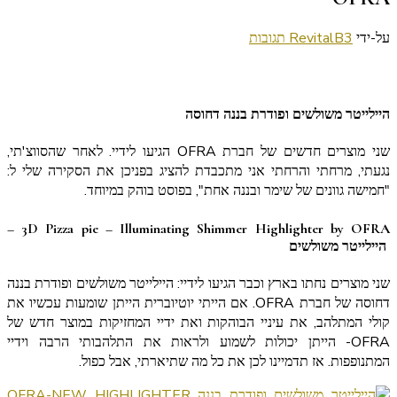
על
על-ידי
3 תגובות
RevitalB
היילייטר
משולשים
ופודרת
בננה
היילייטר משולשים ופודרת בננה דחוסה
של
שני מוצרים חדשים של חברת OFRA הגיעו לידיי. לאחר שהסווצ'תי,
חברת
נגעתי, מרחתי והרחתי אני מתכבדת להציג בפניכן את הסקירה שלי ל:
OFRA
"חמישה גוונים של שימר ובננה אחת", בפוסט בוהק במיוחד.
3D Pizza pie – Illuminating Shimmer Highlighter by
OFRA –
היילייטר משולשים
שני מוצרים נחתו בארץ וכבר הגיעו לידיי: היילייטר משולשים ופודרת בננה
דחוסה של חברת OFRA. אם הייתי יוטיוברית הייתן שומעות עכשיו את
קולי המתלהב, את עיניי הבוהקות ואת ידיי המחזיקות במוצר חדש של
OFRA- הייתן יכולות לשמוע ולראות את התלהבותי הרבה וידיי
המתנופפות. אז תדמיינו לכן את כל מה שתיארתי, אבל כפול.