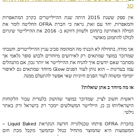
אין ספק ששנת 2015 היתה שנת ההיילייטרים בקרב המתאפרות
והמאפרות, יחד עם זאת, נראה כי חברת OFRA החליטה לומר את
המילה האחרונה בתחום ולשווק דווקא ב- 2016 את ההיילייטר שיגרום
לכולנו להתמוגג מאושר.
אני מודה, בתחילה לא הבנתי מה המהומה סביב עניין ההיילייטרים, חשבתי
שמדובר במוצר שמתאים רק לאירועים מיוחדים ולבוש סופר גלאמי אך
מסתבר שאם יודעים איך להניח את ההיילייטר או יותר נכון, אם מתנהלים
עמו בעדינות – הוא נותן לעור הפנים Glow מיוחד שמתאים גם לאיפור
יומיומי ומשווה לעור הפנים חיוניות שאי אפשר להתעלם ממנה.
אז מה מיוחד ב אתן שואלות?
ראשית חשוב לציין, שמדובר במוצר שהושק בלעדית עבור הלקוחות
הישראליות! כן כן, היילייטר המשולשים יימכר רק בישראל ורק באתר
גילטי.
בחברת OFRA פיתחו טכנולוגייה חדשה הנקראת Liquid Baked –
המשמעות היא שהמוצר מתחיל כנוזל ובהמשך מקבל מכת חום