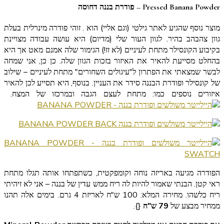
Pressed Banana Powder – פודרת בננה דחוסה
מוצר נוסף שהגיע לאתר גילטי (וגם אליי) הוא
. זוהי פודרה מינרלית בעלת
גוון צהבהב בהיר. לגוון העור שלי (מדיום) היא עושה עבודה מצויינת
בקיבוע הקונסילר מתחת לעיניים (לא זז!) הגימור שלה אמנם מאט אך היא
בהחלט מסייעת להאיר את האיזור בזכות הגוון שלה. כן כן, אני שמחה
לבשר שמצאתי את הפתרון ל"עיגולים השחורים" מתחת לעיניים – שילוב
של קונסילר ופודרת הבננה סידר את העניין. בנוסף, היא תסייע לכן להאיר
איזורים נוספים כמו: מתחת לעצם הגבה ובמרכזו של המצח.
הפודרה מגיעה באריזה נוחה וקומפקטית, כשתפתחו אותה תגלו מתחת
ראי קטן. הבנתי שאמור להיות לה ריח ממש עדין של בננה – אני לא זיהיתי
ריח כלשהו. מחירה המלא: 100 ש"ח לאריזת 4 גרם. בימים אלה תהנו
ממחיר מבצע של
79 ש"ח
{
}.