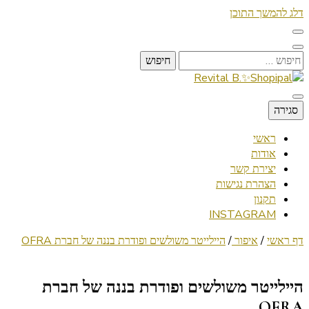
דלג להמשך התוכן
חיפוש:
Lifestyle ✦ Beauty ✦ Vegan ✦ Travel
סגירה
Revital B.✨Shopipal
ראשי
אודות
יצירת קשר
הצהרת נגישות
תקנון
INSTAGRAM
דף ראשי
/
איפור
/
היילייטר משולשים ופודרת בננה של חברת OFRA
היילייטר משולשים ופודרת בננה של חברת
OFRA