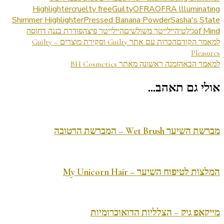
Highlighter
cruelty free
Guilty
OFRA
OFRA llluminating
Shimmer Highlighter
Pressed Banana Powder
Sasha's State
of Mind
גילטי
היילייטר משולשים
היילייטר פיצה
פודרת בננה דחוסה
ניווט
למאמר הקודם
הכרות עם אתר Guilty וסקירת מוצרים – Guilty
Pleasures
בפוסטים
למאמר הבא
הזמנה ראשונה מאתר BH Cosmetics
אולי גם תאהב...
מברשת השיער Wet Brush – המברשת הרטובה
המלצות לטיפוח השיער – My Unicorn Hair
מייקאפ גיק – הצלליות הדואוכרומיות