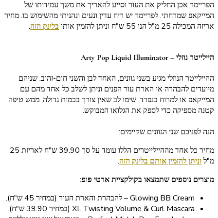
הפריימר אכן החליק את העור וסייע להאריך את משך עמידותו של
המייקאפ שמרחתי. לפריימר יש ריח עדין ונעים ונהניתי מהשימוש בו. מחיר
אריזה המכילה 25 מ"ל הנו 55 ש"ח וניתן להזמין אותו
בלינק הזה
.
היילייטר נוזלי – Arty Pop Liquid Illuminator
ההיילייטר הנוזלי מגיע בשני גוונים, האחד לבן והשני חום-זהוב. שניהם
מיועדים להבהרה או הארת עור הפנים וניתן לשלב כל אחד מהם עם
המייקאפ או למרוח בנפרד. שימו לב שאין צורך בכמות גדולה, ממש טיפה
קטנה מספיקה כדי לספק את הגלואו המבוקש.
הנה לפניכם שני הגוונים שקיימים:
מחיר כל אחד מההיילייטרים הללו עומד על סך 39.90 ש"ח לאריזת 25
מ"ל
וניתן להזמין אותם בלינק הזה
.
מוצרים נוספים שתמצאו בקולקציית ארטי פופ
:
Glowing BB Cream – להבהרת והארת העור (במחיר 45 ש"ח).
XL Twisting Volume & Curl Mascara (במחיר 39.90 ש"ח).