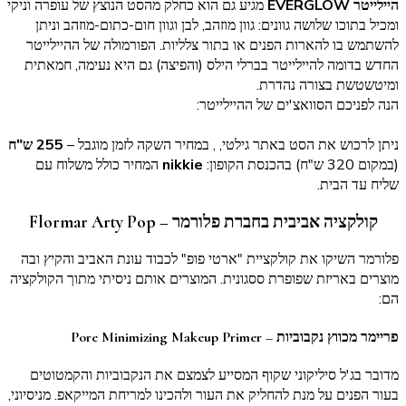
היילייטר EVERGLOW
מגיע גם הוא כחלק מהסט הנוצץ של עופרה וניקי
ומכיל בתוכו שלושה גוונים: גוון מוזהב, לבן וגוון חום-כתום-מוזהב וניתן
להשתמש בו להארות הפנים או בתור צלליות. הפורמולה של ההיילייטר
החדש בדומה להיילייטר בברלי הילס (והפיצה) גם היא נעימה, חמאתית
ומיטשטשת בצורה נהדרת.
הנה לפניכם הסוואצ'ים של ההיילייטר:
ניתן לרכוש את הסט באתר גילטי, , במחיר השקה לזמן מוגבל –
255 ש"ח
(במקום 320 ש"ח) בהכנסת הקופון:
nikkie
המחיר כולל משלוח עם
שליח עד הבית.
קולקציה אביבית בחברת פלורמר – Flormar Arty Pop
פלורמר השיקו את קולקציית "ארטי פופ" לכבוד עונת האביב והקיץ ובה
מוצרים באריזת שפופרת ססגונית. המוצרים אותם ניסיתי מתוך הקולקציה
הם:
פריימר מכווץ נקבוביות – Pore Minimizing Makeup Primer
מדובר בג'ל סיליקוני שקוף המסייע לצמצם את הנקבוביות והקמטוטים
בעור הפנים על מנת להחליק את העור ולהכינו למריחת המייקאפ. מניסיוני,