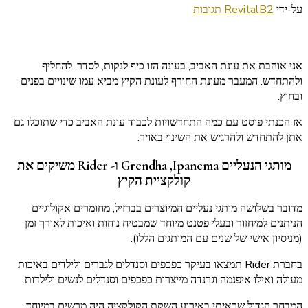
על
על-ידי
2 תגובות
RevitalB
השקות
והתחדשויות
לכבוד
אני אוהבת את עונת האביב, בעונה הזו כיף לנקות, לסדר, להחליף
עונת
ולהתחדש. המעבר מעונת החורף לעונת הקיץ מביא עמו שינויים בפנים
האביב
ובחוץ.
והקיץ
אז הכנתי פוסט עם כמה התחדשויות לכבוד עונת האביב כדי שתוכלו גם
אתן להתחדש ולהרגיש את השינוי באויר.
מותגי הנעליים Ipanema‏, Grendha ו- Rider משיקים את
קולקציית הקיץ‏
מדובר בשלושה מותגי נעליים המיוצרים בברזיל, מחומרים אקולוגיים
הניתנים למיחזור ובעלי פטנט מיוחד שמבטיח נוחות ואיכות לאורך זמן
(מניסיון אישי של שנים עם המותגים הללו).
בחברת Rider תמצאו בעיקר כפכפים וסנדלים לגברים ולילדים באיכות
מעולה ואילו איפנמה וגרנדה מייצרות כפכפים וסנדלים לנשים ולילדות.
המבחר הגדול שראיתי באירוע השקת הקולקציה היה מרשים במיוחד.