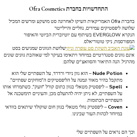
התחדשויות בחברת Ofra Cosmetics
בחברת Ofra האמריקאית השיקו לאחרונה סט מושקע ומרשים המכיל
שלושה ליפסטיקים עמידים, נוזליים והיילייטר
הנקרא
EVERGLOW
בשיתוף עם יוטיוברית הביוטי והאיפור
המפורסמת, ניקי טוטוריאלס.
שלושת הגוונים שמגיעים בסט
אינם גוונים סטנדרטיים במיוחד ויתאימו בעיקר למי שאוהבת גוונים שונים
מהרגיל. הנה התיאור והסוואצ'ים שלהם:
Nude Potion
– הוא גוון ניודי ורדרד, על השפתיים שלי הוא
מתקבל בהיר מאוד ונמנה על הליפסטיקים ה"מוחקים שפתיים".
Spell
– ליפסטיק מטאלי בגוון כתום קורל "זועק", כשתמרחו אותו
על השפתיים, לא ניתן יהיה להתעלם מכן, והעיניים תימשכנה אל
השפתיים הכתומות.
Coven
– ליפסטיק נוזלי מטאלי בגוון חום שוקולד שיתאים בוודאי
במיוחד לכהות העור שבינינו.
וכך הם נראים על השפתיים שלי