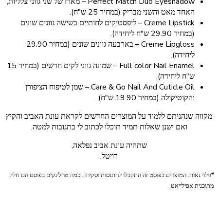
Perfect Match Duo Eyeshadow – מארז של שני גווני צלליות,
האחד מאט והשני מבריק (במחיר 25 ש"ח).
Creme Lipstick – ליפסטיקים לחותיים בשישה גוונים שונים
(במחיר 29.90 ש"ח ליחידה).
Creme Lipgloss – בארבעה גוונים שונים (במחיר 29.90
ליחידה).
Full color Nail Enamel – שמונה גווני לקים חדשים (במחיר 15
ש"ח ליחידה).
Care & Go Nail And Cuticle Oil – שמן לטיפוח הציפורן
והקוטיקולה (במחיר 19.90 ש"ח).
מקווה שנהניתם ללמוד על המוצרים החדשים לקראת עונת האביב והקיץ
ואם ישנן שאלות תמיד תוכלו לכתוב לי בתגובות למטה.
שתהיה עונת אביב נפלאה,
רויטל.
*גילוי נאות: המוצרים בפוסט זה התקבלו להתנסות וסקירה. כמה מהלינקים בפוסט הם חלק
מתוכנית אפילייאט.