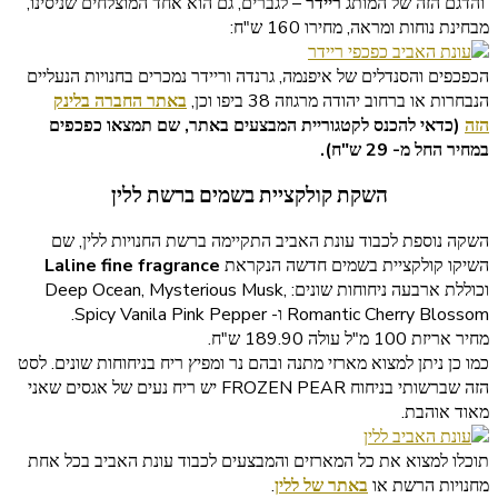
והדגם הזה של המותג
ריידר
– לגברים, גם הוא אחד המוצלחים שניסינו,
מבחינת נוחות ומראה, מחירו 160 ש"ח:
הכפכפים והסנדלים של איפנמה, גרנדה וריידר נמכרים בחנויות הנעליים
הנבחרות או ברחוב יהודה מרגוזה 38 ביפו וכן,
באתר החברה בלינק
הזה
(כדאי להכנס לקטגוריית המבצעים באתר, שם תמצאו כפכפים
במחיר החל מ- 29 ש"ח).
השקת קולקציית בשמים ברשת ללין
השקה נוספת לכבוד עונת האביב התקיימה ברשת החנויות ללין, שם
השיקו קולקציית בשמים חדשה הנקראת
Laline fine fragrance
וכוללת ארבעה ניחוחות שונים: Deep Ocean, Mysterious Musk,
Romantic Cherry Blossom ו- Spicy Vanila Pink Pepper.
מחיר אריזת 100 מ"ל עולה 189.90 ש"ח.
כמו כן ניתן למצוא מארזי מתנה ובהם נר ומפיץ ריח בניחוחות שונים. לסט
הזה שברשותי בניחוח FROZEN PEAR יש ריח נעים של אגסים שאני
מאוד אוהבת.
תוכלו למצוא את כל המארזים והמבצעים לכבוד עונת האביב בכל אחת
מחנויות הרשת או
באתר של ללין
.