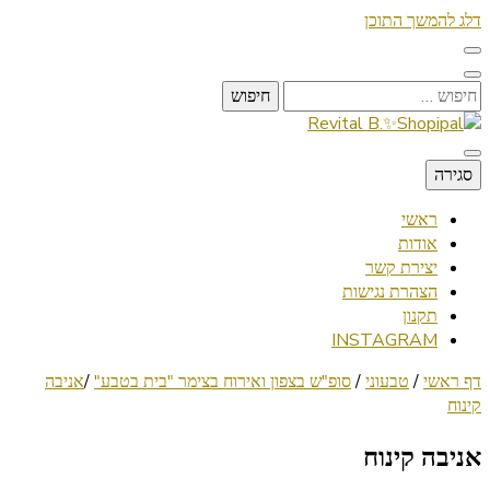
דלג להמשך התוכן
חיפוש:
Lifestyle ✦ Beauty ✦ Vegan ✦ Travel
סגירה
Revital B.✨Shopipal
ראשי
אודות
יצירת קשר
הצהרת נגישות
תקנון
INSTAGRAM
דף ראשי
/
טבעוני
/
סופ"ש בצפון ואירוח בצימר "בית בטבע"
/
אניבה
קינוח
אניבה קינוח