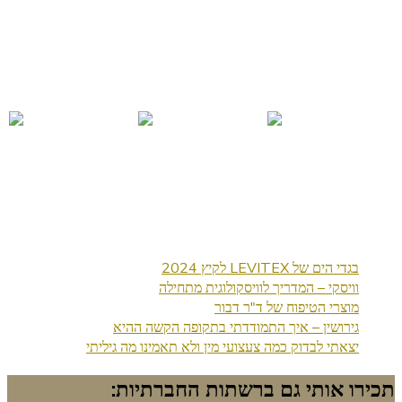
בגדי הים של LEVITEX לקיץ 2024
וויסקי – המדריך לוויסקולוגית מתחילה
מוצרי הטיפוח של ד"ר דבור
גירושין – איך התמודדתי בתקופה הקשה ההיא
יצאתי לבדוק כמה צעצועי מין ולא תאמינו מה גיליתי
תכירו אותי גם ברשתות החברתיות: