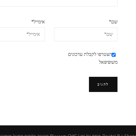
שם
*
אימייל
*
הצטרפו לקבלת עדכונים
משופּיפּאל