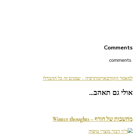
Comments
comments
ניווט
למאמר הקודם
ארומתרפיה – שמנים זה כל ההבדל!
בפוסטים
אולי גם תאהב...
מחשבות של חורף – Winter thoughts