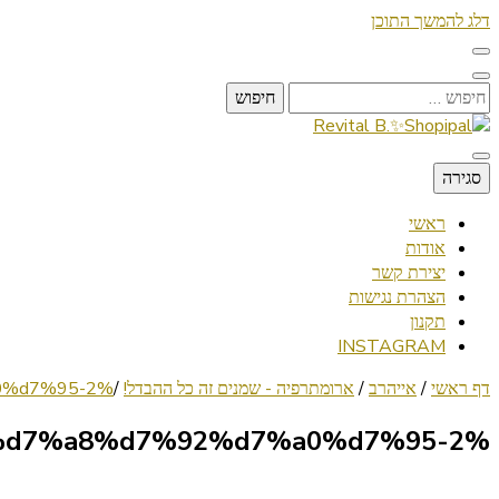
דלג להמשך התוכן
חיפוש:
Lifestyle ✦ Beauty ✦ Vegan ✦ Travel
סגירה
Revital B.✨Shopipal
ראשי
אודות
יצירת קשר
הצהרת נגישות
תקנון
INSTAGRAM
דף ראשי
/
אייהרב
/
ארומתרפיה - שמנים זה כל ההבדל!
/
%d7%a9%d7%9e%d7%9f-%d7%90%d7%95%d7%a8%d7%92%d7%a0%d7%95-2
%d7%a9%d7%9e%d7%9f-%d7%90%d7%95%d7%a8%d7%92%d7%a0%d7%95-2