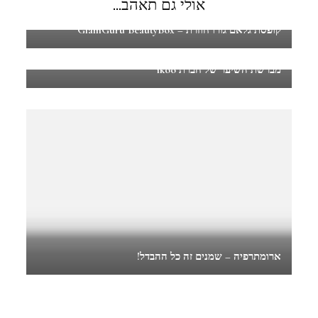
אולי גם תאהב...
קופסת גלאם גורו חוזרת – GlamGuru BeautyBox
מברשת השיער של חברת ikoo
ארומתרפיה – שמנים זה כל ההבדל!