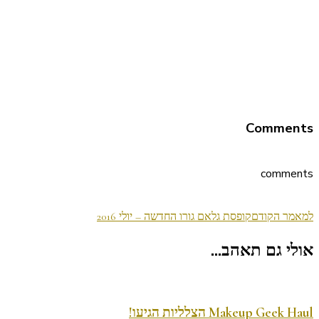
Comments
comments
ניווט
למאמר הקודם
קופסת גלאם גורו החדשה – יולי 2016
בפוסטים
אולי גם תאהב...
Makeup Geek Haul הצלליות הגיעו!