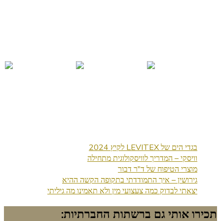
בגדי הים של LEVITEX לקיץ 2024
וויסקי – המדריך לוויסקולוגית מתחילה
מוצרי הטיפוח של ד"ר דבור
גירושין – איך התמודדתי בתקופה הקשה ההיא
יצאתי לבדוק כמה צעצועי מין ולא תאמינו מה גיליתי
תכירו אותי גם ברשתות החברתיות: