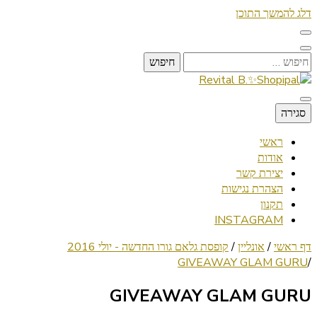
דלג להמשך התוכן
חיפוש:
Lifestyle ✦ Beauty ✦ Vegan ✦ Travel
סגירה
Revital B.✨Shopipal
ראשי
אודות
יצירת קשר
הצהרת נגישות
תקנון
INSTAGRAM
דף ראשי
/
אונליין
/
קופסת גלאם גורו החדשה - יולי 2016
GIVEAWAY GLAM GURU
/
GIVEAWAY GLAM GURU