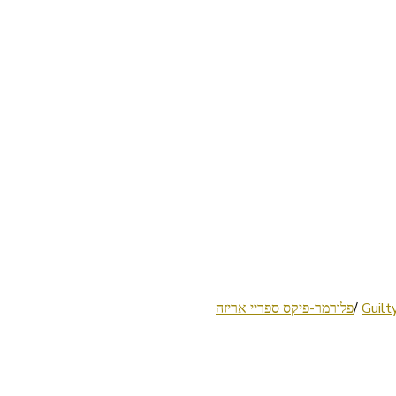
/
פלורמר-פיקס ספריי אריזה