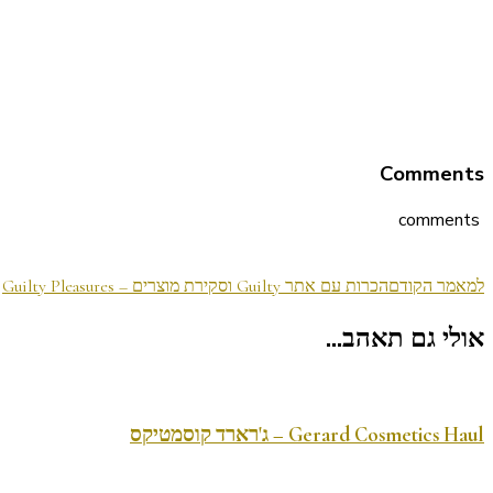
Comments
comments
ניווט
למאמר הקודם
הכרות עם אתר Guilty וסקירת מוצרים – Guilty Pleasures
בפוסטים
אולי גם תאהב...
Gerard Cosmetics Haul – ג'רארד קוסמטיקס