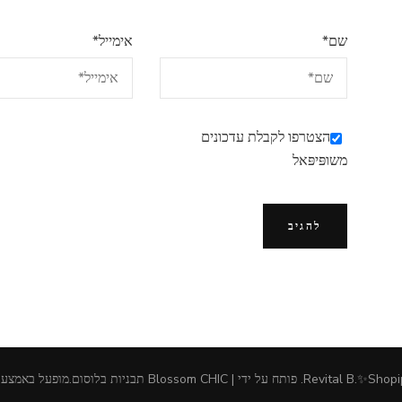
שם
*
אימייל
*
הצטרפו לקבלת עדכונים
משופּיפּאל
Revital B.✨Shopi
.
פותח על ידי | Blossom CHIC
תבניות בלוסום
.מופעל באמצע