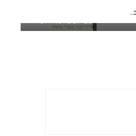
..
ומתכון לפנקייק
מוצרי הטיפוח של ד"ר דבור