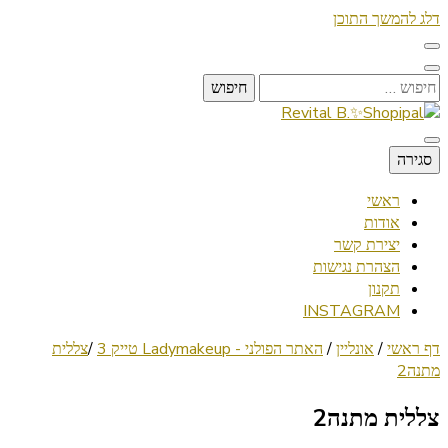
דלג להמשך התוכן
חיפוש:
Lifestyle ✦ Beauty ✦ Vegan ✦ Travel
סגירה
Revital B.✨Shopipal
ראשי
אודות
יצירת קשר
הצהרת נגישות
תקנון
INSTAGRAM
דף ראשי
/
אונליין
/
האתר הפולני - Ladymakeup טייק 3
/
צללית
מתנה2
צללית מתנה2