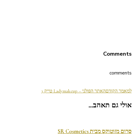
Comments
comments
ניווט
למאמר הקודם
האתר הפולני – Ladymakeup טייק 3
בפוסטים
אולי גם תאהב...
סרום מזוטוקס מבית SR Cosmetics