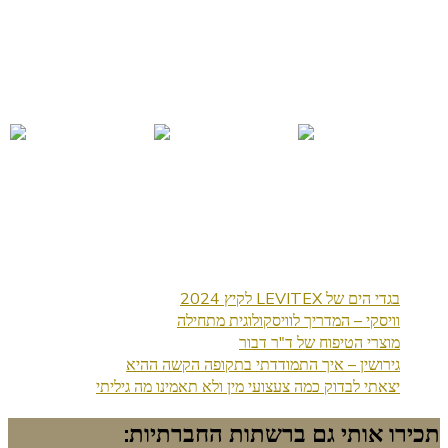
בגדי הים של LEVITEX לקיץ 2024
וויסקי – המדריך לוויסקולוגית מתחילה
מוצרי הטיפוח של ד"ר דבור
גירושין – איך התמודדתי בתקופה הקשה ההיא
יצאתי לבדוק כמה צעצועי מין ולא תאמינו מה גיליתי
תכירו אותי גם ברשתות החברתיות: