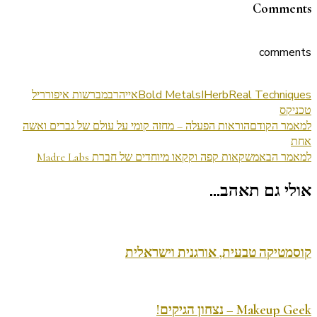
Comments
comments
Real Techniques
IHerb
Bold Metals
אייהרב
מברשות איפור
ריל
טכניקס
ניווט
למאמר הקודם
הוראות הפעלה – מחזה קומי על עולם של גברים ואשה
אחת
בפוסטים
למאמר הבא
משקאות קפה וקקאו מיוחדים של חברת Madre Labs
אולי גם תאהב...
קוסמטיקה טבעית, אורגנית וישראלית
Makeup Geek – נצחון הגיקים!