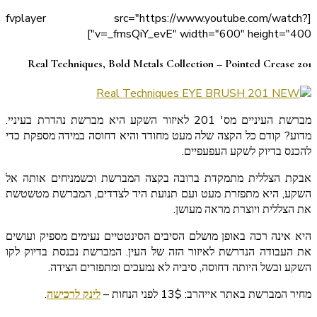
[fvplayer src="https://www.youtube.com/watch?
v=_fmsQiY_evE" width="600" height="400"]
Real Techniques, Bold Metals Collection – Pointed Crease 201
מברשת העיניים מס' 201 לאיזור השקע היא מברשת נהדרת בעיניי.
מדוע? קודם כל הקצה שלה מעט מחודד והיא דחוסה במידה מספקת כדי
להכנס בדיוק לשקע העפעפיים.
אבקת הצללית מתמקדת ברובה בקצה המברשת וכשמניחים אותה אל
השקע, היא מתפזרת מעט ועם תנועת היד לצדדים, המברשת מטשטשת
את הצללית ויוצרת מראה מעושן.
היא אינה רכה באופן מושלם הסיבים הסינטטיים נעימים מספיק ועושים
את העבודה הנדרשת לאיזור הזה של העין. המברשת נכנסת בדיוק לקו
השקע ובשל היותה דחוסה, סיביה לא נמעכים ומתפזרים הצידה.
מחיר המברשת באתר אייהרב: 13$ לפני הנחות –
לינק לרכישה
.