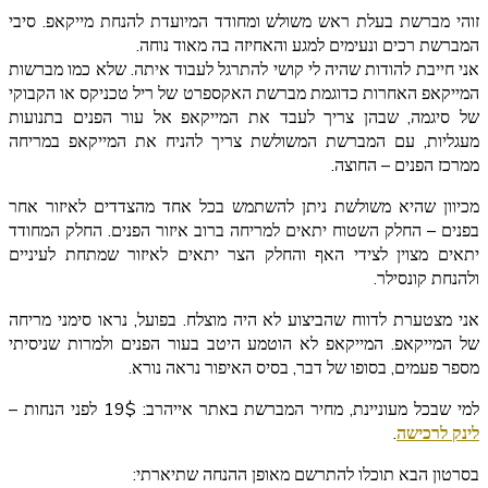
זוהי מברשת בעלת ראש משולש ומחודד המיועדת להנחת מייקאפ. סיבי
המברשת רכים ונעימים למגע והאחיזה בה מאוד נוחה.
אני חייבת להודות שהיה לי קושי להתרגל לעבוד איתה. שלא כמו מברשות
המייקאפ האחרות כדוגמת מברשת האקספרט של ריל טכניקס או הקבוקי
של סיגמה, שבהן צריך לעבד את המייקאפ אל עור הפנים בתנועות
מעגליות, עם המברשת המשולשת צריך להניח את המייקאפ במריחה
ממרכז הפנים – החוצה.
מכיוון שהיא משולשת ניתן להשתמש בכל אחד מהצדדים לאיזור אחר
בפנים – החלק השטוח יתאים למריחה ברוב איזור הפנים. החלק המחודד
יתאים מצוין לצידי האף והחלק הצר יתאים לאיזור שמתחת לעיניים
ולהנחת קונסילר.
אני מצטערת לדווח שהביצוע לא היה מוצלח. בפועל, נראו סימני מריחה
של המייקאפ. המייקאפ לא הוטמע היטב בעור הפנים ולמרות שניסיתי
מספר פעמים, בסופו של דבר, בסיס האיפור נראה נורא.
למי שבכל מעוניינת, מחיר המברשת באתר אייהרב: 19$ לפני הנחות –
לינק לרכישה
.
בסרטון הבא תוכלו להתרשם מאופן ההנחה שתיארתי: