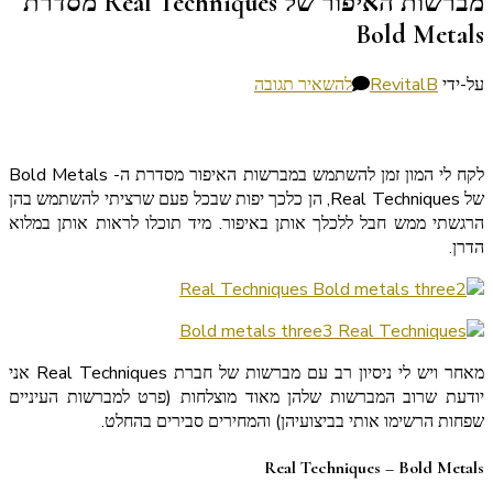
מברשות האיפור של Real Techniques מסדרת
Bold Metals
בנושא
על-ידי
RevitalB
להשאיר תגובה
מברשות
האיפור
של
לקח לי המון זמן להשתמש במברשות האיפור מסדרת ה- Bold Metals
Real
של Real Techniques, הן כלכך יפות שבכל פעם שרציתי להשתמש בהן
Techniques
הרגשתי ממש חבל ללכלך אותן באיפור. מיד תוכלו לראות אותן במלוא
מסדרת
הדרן.
Bold
Metals
מאחר ויש לי ניסיון רב עם מברשות של חברת Real Techniques אני
יודעת שרוב המברשות שלהן מאוד מוצלחות (פרט למברשות העיניים
שפחות הרשימו אותי בביצועיהן) והמחירים סבירים בהחלט.
Real Techniques – Bold Metals