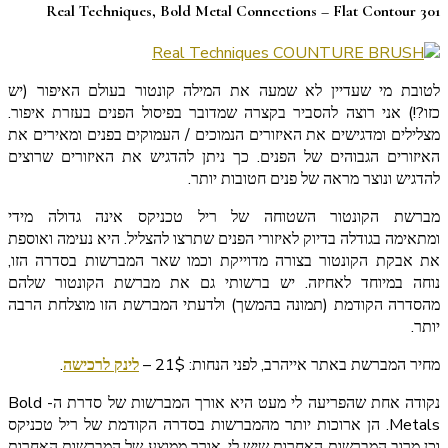
Real Techniques, Bold Metal Connections – Flat Contour 301
לטובת מי שעדיין לא שמעה את המילה קונטור בעולם האיפור (יש
כזו?!) אני רוצה להסביר בקצרה שמדובר בפיסול הפנים בעזרת איפור.
מצלילים ומדגישים את האיזורים הנמוכים / העמוקים בפנים ומאירים את
האיזורים הגבוהים של הפנים. כך ניתן להדגיש את האיזורים שרוצים
להדגיש ונוצר מראה של פנים חטובות יותר.
מברשת הקונטור השטוחה של ריל טכניקס אינה גדולה מידי
ומתאימה בגודלה בדיוק לאיזורי הפנים שתרצו להצליל. היא נעימה ואוספת
את אבקת הקונטור בצורה מדוייקת וכמו שאר המברשות בסדרה הזו,
נוחה במיוחד לאחיזה. יש ברשותי גם את מברשת הקונטור שלהם
מהסדרה הקודמת (תמונה בהמשך) ולדעתי המברשת הזו מוצלחת הרבה
יותר.
מחיר המברשת באתר אייהרב, לפני הנחות: 21$ –
לינק לרכישה
.
נקודה אחת שהפריעה לי מעט היא אורך המברשות של סדרת ה- Bold
Metals. הן ארוכות יותר מהמברשות בסדרה הקודמת של ריל טכניקס
וכן מרוב המברשות האחרות שיש לי. אורך ממוצע של המברשות האחרות