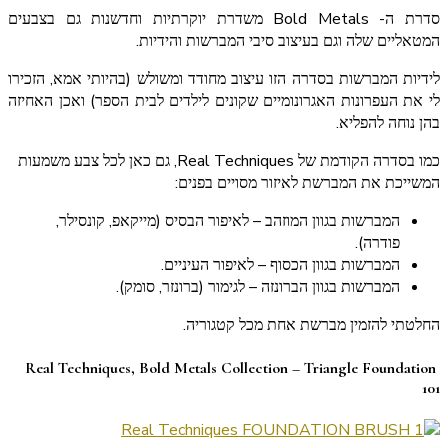
סדרת ה- Bold Metals משדרת יוקרתיות וחדשנות גם בצבעים
המטאליים שלה וגם בעיצוב סיבי המברשות והידיות.
לידיות המברשות בסדרה הזו עיצוב מחודד ומשולש (בהיותי אמא, הזכירו
לי את העפרונות האגרונומיים שקונים לילדים לבית הספר) ואכן האחיזה
בהן נוחה להפליא.
כמו בסדרה הקודמת של Real Techniques, גם כאן לכל צבע משמעות
המשייכת את המברשת לאיזור מסויים בפנים:
המברשות בגוון המוזהב – לאיפור הבסיס (מייקאפ, קונסילר,
פודרה).
המברשות בגוון הכסוף – לאיפור העיניים.
המברשות בגוון הברונזה – לגימור (ברונזר, סומק).
החלטתי להזמין מברשת אחת מכל קטגוריה.
Real Techniques, Bold Metals Collection – Triangle Foundation
101