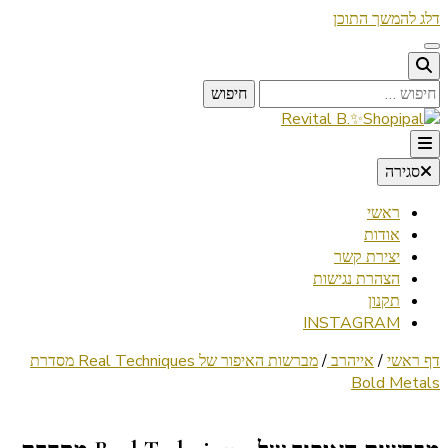
דלג להמשך התוכן
חיפוש:
Lifestyle ✦ Beauty ✦ Vegan ✦ Travel
סגירה
Revital B.✨Shopipal
ראשי
אודות
יצירת קשר
הצהרת נגישות
תקנון
INSTAGRAM
דף ראשי
/
אייהרב
/
מברשות האיפור של Real Techniques מסדרת
Bold Metals