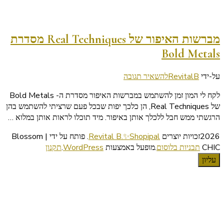
מברשות האיפור של Real Techniques מסדרת
Bold Metals
בנושא
על-ידי
RevitalB
להשאיר תגובה
מברשות
לקח לי המון זמן להשתמש במברשות האיפור מסדרת ה- Bold Metals
האיפור
של Real Techniques, הן כלכך יפות שבכל פעם שרציתי להשתמש בהן
של
הרגשתי ממש חבל ללכלך אותן באיפור. מיד תוכלו לראות אותן במלוא …
Real
Techniques
2026זכויות יוצרים
Revital B.✨Shopipal
.
פותח על ידי | Blossom
מסדרת
CHIC
תבניות בלוסום
.מופעל באמצעות
WordPress
.
תקנון
Bold
עליון
Metals