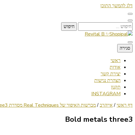
דלג להמשך התוכן
חיפוש:
Lifestyle ✦ Beauty ✦ Vegan ✦ Travel
סגירה
Revital B.✨Shopipal
ראשי
אודות
יצירת קשר
הצהרת נגישות
תקנון
INSTAGRAM
דף ראשי
/
אייהרב
/
מברשות האיפור של Real Techniques מסדרת Bold Metals
ree3
Bold metals three3