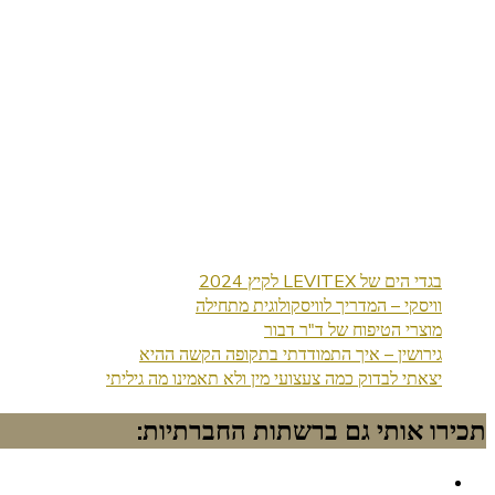
בגדי הים של LEVITEX לקיץ 2024
וויסקי – המדריך לוויסקולוגית מתחילה
מוצרי הטיפוח של ד"ר דבור
גירושין – איך התמודדתי בתקופה הקשה ההיא
יצאתי לבדוק כמה צעצועי מין ולא תאמינו מה גיליתי
תכירו אותי גם ברשתות החברתיות: