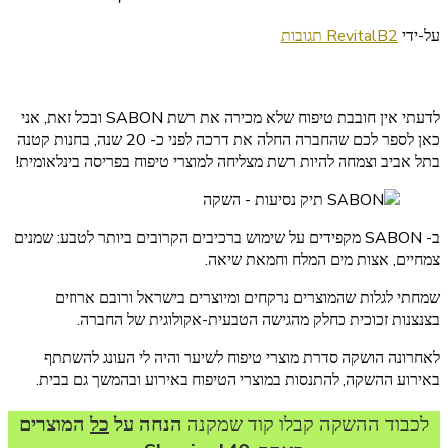
על
על-ידי
2 תגובות
RevitalB
מוצרי
השיער
של
לדעתי אין חובבת טיפוח שלא מכירה את רשת SABON ובכל זאת, אני
חברת
כאן לספר לכם שהחברה החלה את דרכה לפני כ- 20 שנה, בחנות קטנה
SABON
בתל אביב וצמחה להיות רשת מצליחה למוצרי טיפוח בפריסה בינלאומית!
וקוד
הנחה
ב- SABON מקפידים על שימוש ברכיבים הקרובים ביותר לטבע: שמנים
צמחיים, אצות מים המלח וחמאת שיאה.
שמחתי לגלות שהמוצרים נרקחים ומיוצרים בישראל ורובם ארוזים
בצנצנות זכוכית כחלק מהגישה הטבעית-אקולוגית של החברה.
לאחרונה הושקה סדרת מוצרי טיפוח לשיער והיה לי העונג להשתתף
באירוע ההשקה, להתנסות במוצרי הטיפוח באירוע ובהמשך גם בבית.
לכבוד ההשקה קבלו קוד שמקנה
הנחה על
כל
המוצרים