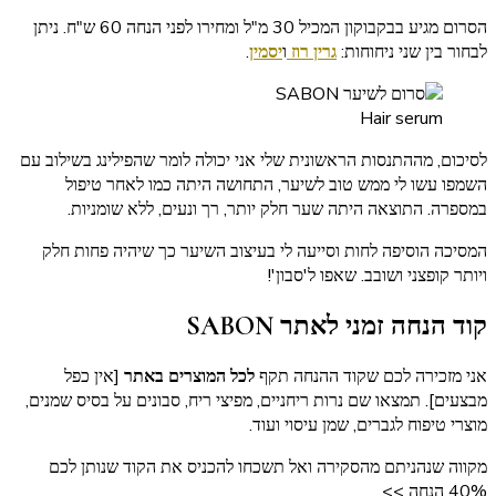
הסרום מגיע בבקבוקון המכיל 30 מ"ל ומחירו לפני הנחה 60 ש"ח. ניתן
לבחור בין שני ניחוחות:
גרין רוז
ו
יסמין
.
Hair serum
לסיכום, מההתנסות הראשונית שלי אני יכולה לומר שהפילינג בשילוב עם
השמפו עשו לי ממש טוב לשיער, התחושה היתה כמו לאחר טיפול
במספרה. התוצאה היתה שער חלק יותר, רך ונעים, ללא שומניות.
המסיכה הוסיפה לחות וסייעה לי בעיצוב השיער כך שיהיה פחות חלק
ויותר קופצני ושובב. שאפו ל'סבון'!
קוד הנחה זמני לאתר SABON
אני מזכירה לכם שקוד ההנחה תקף
לכל המוצרים באתר
[אין כפל
מבצעים]. תמצאו שם נרות ריחניים, מפיצי ריח, סבונים על בסיס שמנים,
מוצרי טיפוח לגברים, שמן עיסוי ועוד.
מקווה שנהניתם מהסקירה ואל תשכחו להכניס את הקוד שנותן לכם
40% הנחה >>