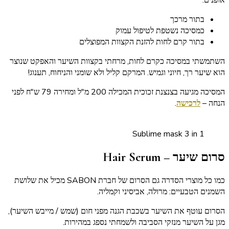
אופנים:
בתור מרכך
כמסיכה נשטפת לטיפול עמוק
בתור קרם לחות להזנת הקצוות המפוצלים
השתמשתי במסיכה כקרם לחות, מרחתי בקצוות השיער והאפקט שנוצר
הוא שיער רך, חיוני וגמיש. המרקם קליל ולא שומני והניחוח, תענוג!
המסיכה מגיעה בצנצנת זכוכית המכילה 200 מ"ל ומחירה 79 ש"ח לפני
הנחה –
לרכישה
.
Sublime mask 3 in 1
סרום שיער – Hair Serum
כמו כל מוצרי הסדרה גם הסרום של חברת SABON מכיל את שלושת
השמנים הטבעיים: מרולה, אביסיני וקמליה.
הסרום עוטף את השיער בשכבת הגנה מפני חום (שמש / מייבש השיער),
מגן על השיער מנזקי הסביבה ולשמחתי נספג במהירות.