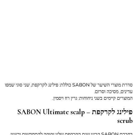
סדרת מוצרי השיער של SABON כוללת: פילינג לקרקפת, שני סוגי שמפו
עדינים, מסיכה וסרום.
המוצרים קיימים בשני ניחוחות: גרין רוז ויסמין.
פילינג לקרקפת – SABON Ultimate scalp
scrub
בחברת SABON הבינו שגם הקרקפת שלנו זקוקה להתחדשות ורענון,