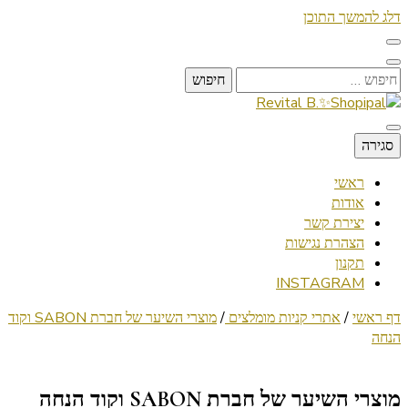
דלג להמשך התוכן
חיפוש:
Lifestyle ✦ Beauty ✦ Vegan ✦ Travel
סגירה
Revital B.✨Shopipal
ראשי
אודות
יצירת קשר
הצהרת נגישות
תקנון
INSTAGRAM
דף ראשי
/
אתרי קניות מומלצים
/
מוצרי השיער של חברת SABON וקוד
הנחה
מוצרי השיער של חברת SABON וקוד הנחה