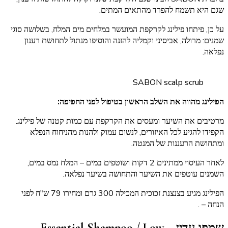
שגם היא תשמח להפרד מהתאים המתים.
על כן, פיתחו פילינג לקרקפת המועשר במלחים מים המלח, בשלושה סוגי
שמנים: מרולה, אביסיני וקמליה להזנה והוסיפו מנתול לתחושת רענון
נפלאה.
SABON scalp scrub
הפילינג מהווה את השלב הראשון בטיפול לפני החפיפה:
מרטיבים את השיער ומעסים את הקרקפת עם כמות קטנה של פילינג.
הקפידו להגיע לכל האיזורים, לנשום עמוק ולהנות מהניחוח הנפלא
ומתחושת הרעננות של המנטה.
לאחר העיסוי ממתינים 2 דקות ושוטפים במים – המלח נמס במים,
השמנים עוטפים את השיער והתחושה בשיער נפלאה.
הפילינג מגיע בצנצנת זכוכית המכילה 300 גרם ומחירו 79 ש"ח לפני
הנחה –
.
שמפו עדין – Essential Shampoo / Low